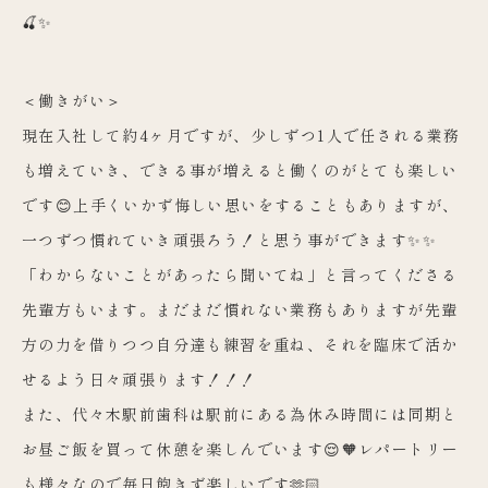
🍒✨
＜働きがい＞
現在入社して約4ヶ月ですが、少しずつ1人で任される業務
も増えていき、できる事が増えると働くのがとても楽しい
です😊上手くいかず悔しい思いをすることもありますが、
一つずつ慣れていき頑張ろう！と思う事ができます✨✨
「わからないことがあったら聞いてね」と言ってくださる
先輩方もいます。まだまだ慣れない業務もありますが先輩
方の力を借りつつ自分達も練習を重ね、それを臨床で活か
せるよう日々頑張ります！！！
また、代々木駅前歯科は駅前にある為休み時間には同期と
お昼ご飯を買って休憩を楽しんでいます😌🧡レパートリー
も様々なので毎日飽きず楽しいです🫶🏻