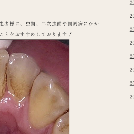
2
2
患者様に、虫歯
、二次虫歯や歯周病にかか
2
ことをおすすめしております！
2
2
2
2
2