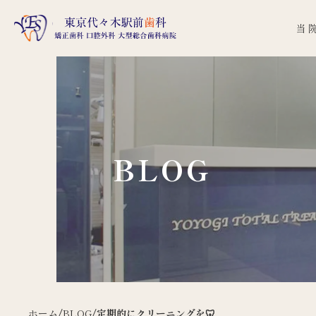
当
BLOG
ホーム
/
BLOG
/
定期的にクリーニングを🦷