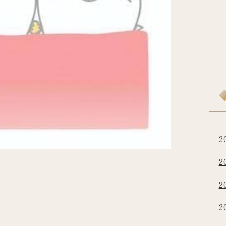
2
2
2
2