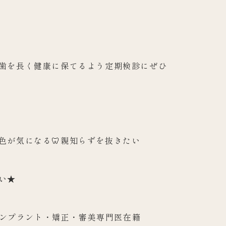
歯を長く健康に
保てるよう定期検診にぜひ
着色が気になる🦷親知らずを抜きたい
★️
 インプラント・矯正・審美専門医在籍