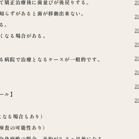
2
て矯正治療後に
歯並びが後戻りする。
知らずがあると
歯が移動出来ない。
2
る。
2
くなる場合があ
る。
2
2
る病院で治療と
なるケースが一般的です。
2
2
ール】
2
になる場合
もあり）
加検査の可能性
あり）
（全身麻酔の場
合、予約が2-３ヶ月後になる