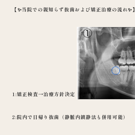
【✨当院での親知らず抜歯および矯正治療の流れ✨
1:矯正検査→治療方針決定
2:院内で日帰り抜歯（静脈内鎮静法も併用可能）