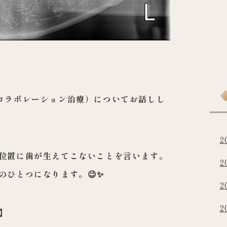
コラボレーショ
ン治療）についてお話しし
2
位置に歯が生え
てこないことを言います。
2
のひとつになります。😉✨
2
2
】