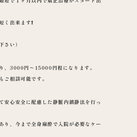
最短で１ヶ月以
内で矯正治療がスタート出
く出来ます❗️
下さい）
、3000円
〜15000円程になります。
もご相談可能で
す。
て安心安全に配
慮した静脈内鎮静法を行っ
あり、今まで全
身麻酔で入院が必要なケー