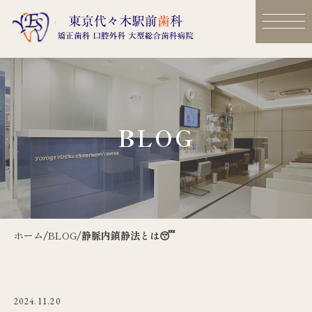
BLOG
ホーム
/
BLOG
/
静脈内鎮静法とは😴
2024.11.20