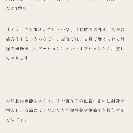
たか❓😳✨
「どうしても歯科が怖い……😰」「長時間の外科手術が苦
痛😖💦」という方などに、当院では、自費で受けられる静
脈内鎮静法（セデーション）というオプションをご用意し
ております。
≪静脈内鎮静法≫とは、手や腕などの血管に細い注射針を
挿入し、点滴のようなかたちで鎮静薬や鎮痛薬を投与する
方法です。