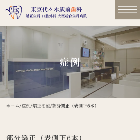
症例
ホーム
/
症例
/
矯正治療
/
部分矯正（表側下6本）
部分矯正（表側下6本）