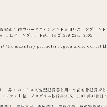
徹哉： 磁性バーアタッチメントを用いたインプラントオーバ
r-side. 日口腔インプラント誌，18(2):229-238，2005
st the maxillary premolar region alone def
川 昇： ベクトル可変型延長器を用いて歯槽骨延長術を
プラント誌，プログラム抄録集:305，2007 第37回日
縣徹哉，瀬沼壽尉，吉岡達哉，石橋弘子：無歯顎患者に