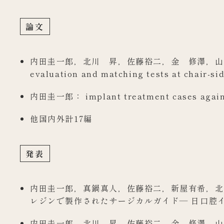
論文
内田圭一郎，北川 昇，佐藤裕二，金 修澤，山縣
evaluation and matching tests at chai
内田圭一郎： implant treatment cases again
他国内外計17編
発表
内田圭一郎，真鍋真人，佐藤裕二，新屋有希，北
レジンで製作されたサージカルガイド― 日口腔イン
内田圭一郎，北川 昇，佐藤裕二，金 修澤，山