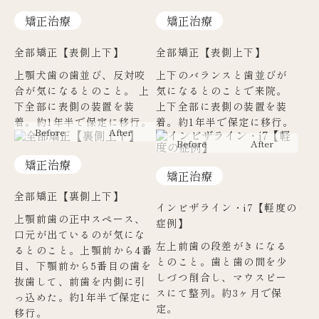
矯正治療
矯正治療
全部矯正【表側上下】
全部矯正【表側上下】
上顎犬歯の歯並び、反対咬
上下のバランスと歯並びが
合が気になるとのこと。 上
気になるとのことで来院。
下全部に表側の装置を装
上下全部に表側の装置を装
着。約1年半で保定に移行。
着。約1年半で保定に移行。
矯正治療
矯正治療
全部矯正【裏側上下】
インビザライン・i7【軽度の
上顎前歯の正中スペース、
症例】
口元が出ているのが気にな
左上前歯の段差がきになる
るとのこと。上顎前から4番
とのこと。歯と歯の間を少
目、下顎前から5番目の歯を
しづつ削合し、マウスピー
抜歯して、前歯を内側に引
スにて整列。約3ヶ月で保
っ込めた。約1年半で保定に
定。
移行。