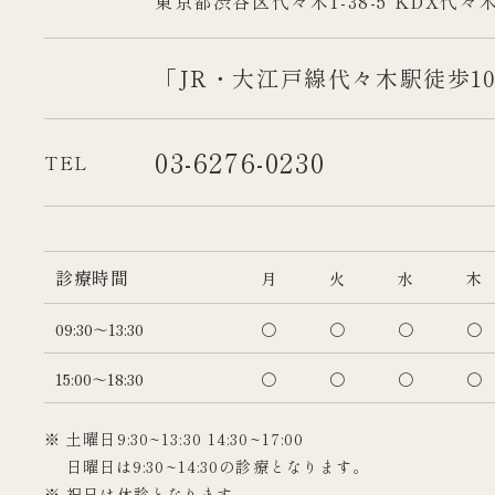
東京都渋谷区代々木1-38-5 KDX代々
「JR・大江戸線代々木駅徒歩1
03-6276-0230
TEL
診療時間
月
火
水
木
09:30～13:30
〇
〇
〇
〇
15:00～18:30
〇
〇
〇
〇
※ 土曜日9:30~13:30 14:30~17:00
日曜日は9:30~14:30の診療となります。
※ 祝日は休診となります。