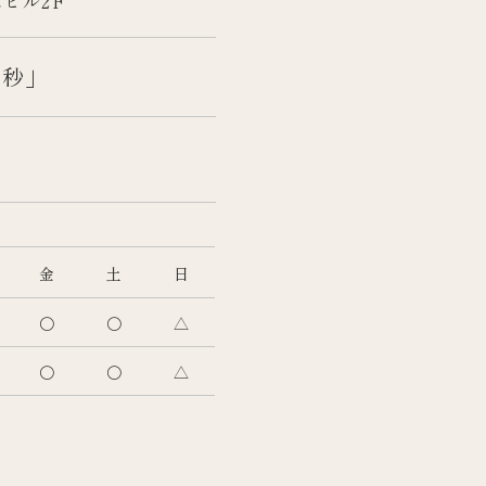
木ビル2F
0秒」
金
土
日
〇
〇
△
〇
〇
△