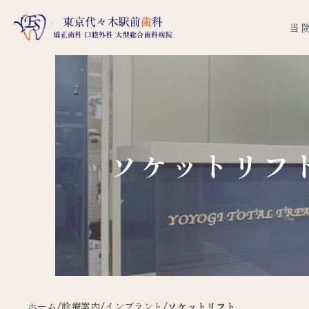
当
ソケットリフ
ホーム
/
診療案内
/
インプラント
/
ソケットリフト