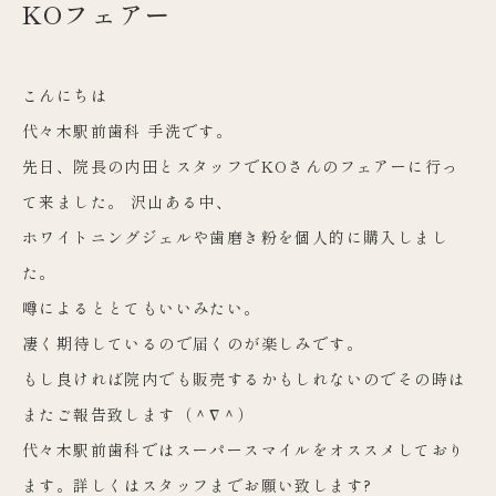
KOフェアー
こんにちは
代々木駅前歯科 手洗です。
先日、
院長の内田とスタッフでKOさんのフェアーに行っ
て来ました。 沢山ある中、
ホワイトニングジェルや歯磨き粉を個人的に購入しまし
た。
噂によるととてもいいみたい。
凄く期待しているので届くのが楽しみです。
もし良ければ院内でも販売するかもしれないのでその時は
またご報
告致します（＾∇＾）
代々木駅前歯科ではスーパースマイルをオススメしており
ます。
詳しくはスタッフまでお願い致します?