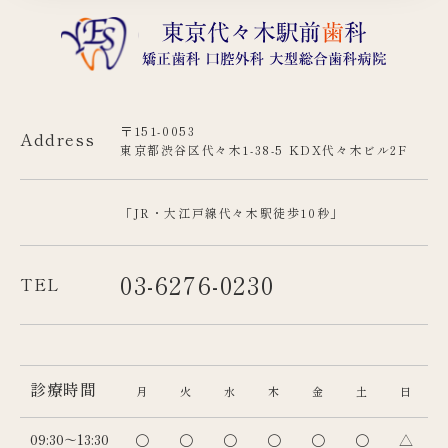
〒151-0053
Address
東京都渋谷区代々木1-38-5 KDX代々木ビル2F
「JR・大江戸線代々木駅徒歩10秒」
03-6276-0230
TEL
診療時間
月
火
水
木
金
土
日
09:30～13:30
〇
〇
〇
〇
〇
〇
△