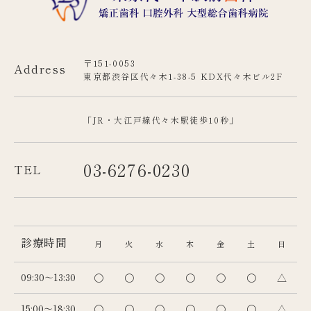
〒151-0053
Address
東京都渋谷区代々木1-38-5 KDX代々木ビル2F
「JR・大江戸線代々木駅徒歩10秒」
03-6276-0230
TEL
診療時間
月
火
水
木
金
土
日
09:30～13:30
〇
〇
〇
〇
〇
〇
△
15:00～18:30
〇
〇
〇
〇
〇
〇
△