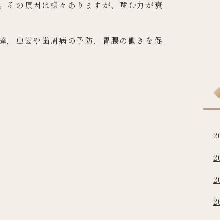
。
その原因は様々ありますが、
噛む力が衰
達，
虫歯や歯周病の予防，胃腸の働きを促
2
2
2
2