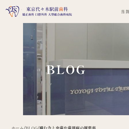
当
BLOG
ホーム
/
BLOG
/
噛む力と虫歯や歯周病の罹患率