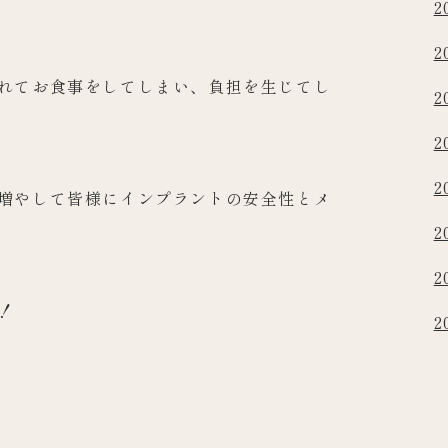
2
2
れてお食事をしてしまい、負担を生じてし
2
2
2
増やして皆様にインプラントの安全性とメ
2
2
！
2