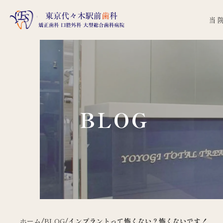
当
BLOG
ホーム
/
BLOG
/
インプラントって怖くない？怖くないです！