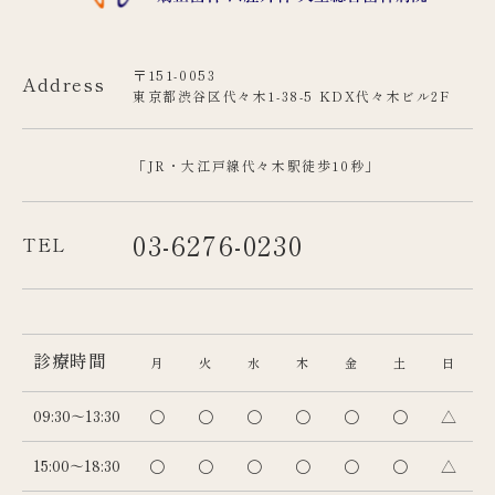
〒151-0053
Address
東京都渋谷区代々木1-38-5 KDX代々木ビル2F
「JR・大江戸線代々木駅徒歩10秒」
03-6276-0230
TEL
診療時間
月
火
水
木
金
土
日
09:30～13:30
〇
〇
〇
〇
〇
〇
△
15:00～18:30
〇
〇
〇
〇
〇
〇
△