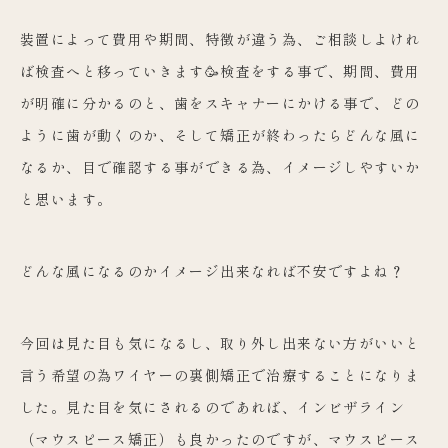
装置によって費用や期間、
特徴が違う為、ご相談しよけれ
ば検査へと移っていきます🥳検査を
する事で、期間、費用
が明確に分かるのと、
歯をスキャナーにかける事で、どの
ように歯が動くのか、
そして矯正が終わったらどんな風に
なるか、
目で確認する事ができる為、イメージしやすいか
と思います。
どんな風になるのかイメージ出来なれば不安ですよね？
今回は見た目も気になるし、
取り外し出来ない方がいいと
言う希望の為ワイヤーの裏側矯正で治
療することになりま
した。見た目を気にされるのであれば、
インビザライン
（マウスピース矯正）も良かったのですが、
マウスピース