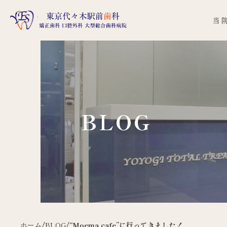
当
BLOG
ホーム
/
BLOG
/
“Moema cafe”に行ってきました！