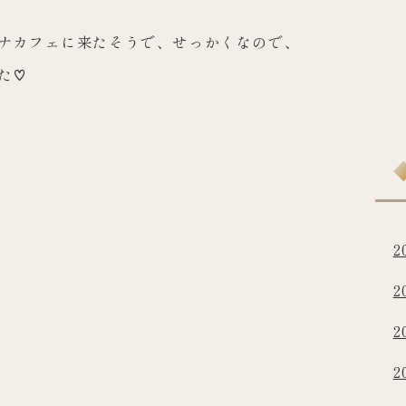
ナカフェに来たそうで、せっかくなので、
た♡
2
2
2
2