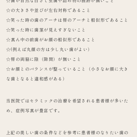
☆歯が自然な白さで虫歯や詰め物の痕跡が無いこと
☆の大きさや並びが左右対称であること
☆笑った時の歯のアーチは唇のアーチと相似形であること
☆笑った時に歯茎が見えすぎないこと
☆真ん中の前歯がお顔の相似形であること
☆(例えば丸顔の方は少し丸い歯がよい）
☆唇の両脇に陰（隙間）が無いこと
☆お顔とのバランスが整っていること（小さなお顔に大き
な歯となると違和感がある）
当医院ではセラミックの治療を希望される患者様が多いた
め、症例写真が豊富です。
上記の美しい歯の条件などを参考に患者様のなりたい歯の